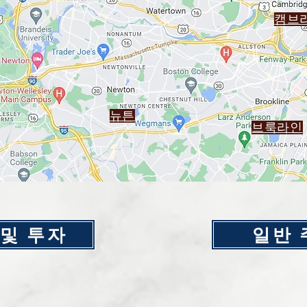
캠브
뉴튼
브룩라인
 및 투자
일반 