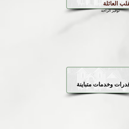
لب العائلة
توفير الراحة
درات وخدمات متباينة