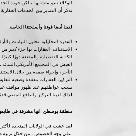
الوكلاء تبدو متشابهة ، لكن جودة الخدم
تذكر أن التمايز بين الخدمات العقارية 
لدينا أيضا قوتنا وأسلحتنا الخاصة.
القدرة التحليلية: تحليل البيانات والأر
الاستئناف: العقارات بها جزء كبير من ا
الكتابة التفصيلية والمقنعة دورًا كبير
العيش في المجتمع الأمريكي السائد ،
الآخر ، وإجراء صفقة من خلال الاستئنا
التركيز: العقارات معقدة وصعبة للغاية 
بسبب عواطفهم عند ظهور مواقف غير مت
لذلك لدينا التركيز والدافع للمضي قدم
منطقة بوسطن
انها مشرقة في طابعها
لقد عشت في الولايات المتحدة لأكثر من 30 عامًا وعشت في بوسطن لأكثر من 20
​
على وجه الخصوص ، من خلال تربية ط