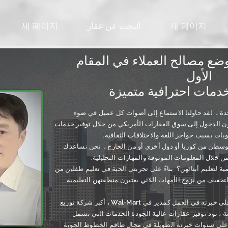
새 페이지
البحث عن عقار
새 페이지
ضع مصالح العملاء في المقام
الأول
لقد حاولنا الاستماع إلى أصوات كل عميل في ضوء
ون الدخول إلى سوق العقارات الأمريكي من خلال توفير خدمات
بات بسبب حواجز اللغة والاختلافات الثقافية.
وسطن من كوريا أو دول أخرى أو من الخارج ،
نحن نساعدك
خلال المعلومات الموثوقة والمهارات التحليلية.
ة لتعليم أبنائهن؟
بناءً على تجربتي الحية في تعليم طفلين من
تلقى ريك تعليمه في الولايات المتحدة ، وبناءً على خبرته في العمل كمدير في Wal-Mart ، أكبر شركة توزيع
ة ، نود توفير عقارات عالية الجودة الخدمات التي تشمل
اءً على سنوات خبرته الطويلة في مجال طاقم الخطوط الجوية