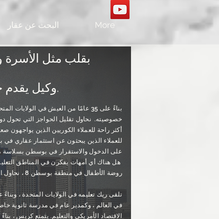
More
البحث عن عقار
بقلب مثل الأسرة
​
و
وكيل يقدم خدمات احترافية متميزة.
بناءً على 35 عامًا من العيش في الولايات المتحدة ،
خصوصيته.
نحاول تقليل الحواجز التي تحول د
أكثر راحة للعملاء الكوريين الذين يواجهون صعو
للعملاء الذين يبحثون عن استثمار عقاري في ب
على الدخول والاستقرار في بوسطن بسلاسة من 
​
هل هناك أي أمهات يفكرن في المناطق التعليمي
روضة الأطفال في منطقة بوسطن 8 ، نحاول التخفيف من نزوح الأمهات اللائي يعتبرن منطقتهن التعليمية.
في العالم ، وكمدير عام في مدرسة ثانوية خاص
الاقتصاد الأمريكي والتعليم. يتمتع كريس ، بن