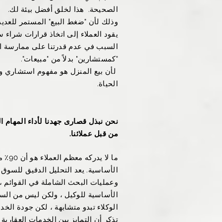
الصحيحة.
هذا لخلق أفضل بيئة لك.
وذلك لأن "ضغط البيع" المستمر للعديد
يقود العملاء إلى اتخاذ قرارات شراء س
السبب في عدم قدرتنا على ممارسة ال
"كمستشارين" بدلاً من "مبيعات".
​
لأن بيع المنزل هو مفهوم استشاري ول
الحياة.
نحن نبذل قصارى جهدنا لأداء المهام ال
من قبل عملائنا.
ما لا
الأساسية. يعد التحليل الدقيق للسوق ،
وعمليات البحث الشاملة في القوائم ،
الأساسية للوكيل ، ولكن ليس من الس
الوكلاء تبدو متشابهة ، لكن جودة الخدم
تذكر أن التمايز بين الخدمات العقارية 